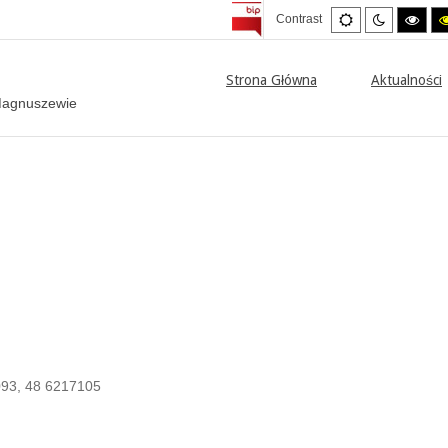
Default
Night
High
Contrast
mode
mode
cont
blac
mod
Strona Główna
Aktualności
 Magnuszewie
93, 48 6217105