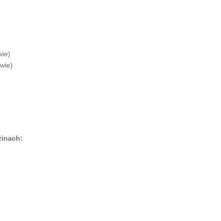
ie)
wie)
zinach: