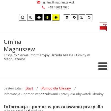
gmina@magnuszew.pl
+48 486217085
Smaller
Larger
PLG_SYSTEM_
Default
Default
Night
High
High
High
font
font
font
mode
mode
contrast
contrast
contrast
black/white
black/yellow
yellow/black
mode.
mode.
mode.
Gmina
Magnuszew
Oficjalny Serwis Informacyjny Urzędu Miasta i Gminy w
Magnuszewie
Jesteś tutaj:
Start
Pomoc dla Ukrainy
Informacja - pomoc w poszukiwaniu pracy dla obywateli Ukrainy
Informacja - pomoc w poszukiwaniu pracy dla